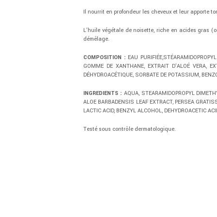
Il nourrit en profondeur les cheveux et leur apporte t
L’huile végétale de noisette, riche en acides gras
(
démêlage.
COMPOSITION :
EAU PURIFIÉE,STÉARAMIDOPROPYL 
GOMME DE XANTHANE, EXTRAIT D’ALOÉ VERA, EXT
DÉHYDROACÉTIQUE, SORBATE DE POTASSIUM, BENZO
INGREDIENTS :
AQUA, STEARAMIDOPROPYL DIMETHYL
ALOE BARBADENSIS LEAF EXTRACT, PERSEA GRATIS
LACTIC ACID, BENZYL ALCOHOL, DEHYDROACETIC ACI
Testé sous contrôle dermatologique.