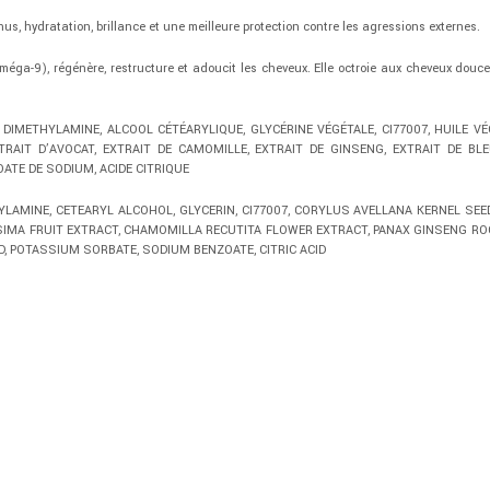
onus, hydratation, brillance et une meilleure protection contre les agressions externes.
oméga-9)
, régénère, restructure et adoucit les cheveux.
Elle octroie aux cheveux douceu
DIMETHYLAMINE, ALCOOL CÉTÉARYLIQUE, GLYCÉRINE VÉGÉTALE, CI77007, HUILE VÉG
RAIT D’AVOCAT, EXTRAIT DE CAMOMILLE, EXTRAIT DE GINSENG, EXTRAIT DE BLEU
ATE DE SODIUM, ACIDE CITRIQUE
AMINE, CETEARYL ALCOHOL, GLYCERIN, CI77007, CORYLUS AVELLANA KERNEL SEED 
SIMA FRUIT EXTRACT, CHAMOMILLA RECUTITA FLOWER EXTRACT, PANAX GINSENG R
D, POTASSIUM SORBATE, SODIUM BENZOATE, CITRIC ACID