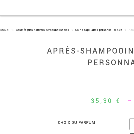
Accueil
->
Cosmétiques naturels personnalisables
->
Soins capillaires personnalisables
->
Apr
APRÈS-SHAMPOOIN
PERSONNA
100ml, 200m
35,30
€
CHOIX DU PARFUM