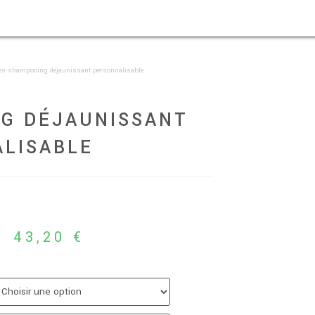
ès-shampooing déjaunissant personnalisable
G DÉJAUNISSANT
LISABLE
l, 1000ml
–
43,20
€