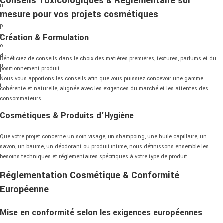
Conseils Toxicologiques & Réglementaire sur
u
mesure pour vos projets cosmétiques
r
p
r
Création & Formulation
o
d
Bénéficiez de conseils dans le choix des matières premières, textures, parfums et du
u
positionnement produit.
i
Nous vous apportons les conseils afin que vous puissiez concevoir une gamme
t
cohérente et naturelle, alignée avec les exigences du marché et les attentes des
consommateurs.
Cosmétiques & Produits d’Hygiène
Que votre projet concerne un soin visage, un shampoing, une huile capillaire, un
savon, un baume, un déodorant ou produit intime, nous définissons ensemble les
besoins techniques et réglementaires spécifiques à votre type de produit.
Réglementation Cosmétique & Conformité
Européenne
Mise en conformité selon les exigences européennes