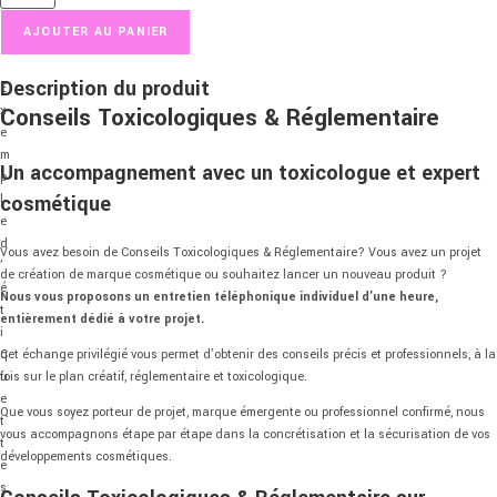
AJOUTER AU PANIER
Description du produit
E
Conseils Toxicologiques & Réglementaire
x
e
m
Un accompagnement avec un toxicologue et expert
p
cosmétique
l
e
d
Vous avez besoin de Conseils Toxicologiques & Réglementaire? Vous avez un projet
’
de création de marque cosmétique ou souhaitez lancer un nouveau produit ?
é
Nous vous proposons un entretien téléphonique individuel d’une heure,
t
entièrement dédié à votre projet.
i
q
Cet échange privilégié vous permet d’obtenir des conseils précis et professionnels, à la
u
fois sur le plan créatif, réglementaire et toxicologique.
e
Que vous soyez porteur de projet, marque émergente ou professionnel confirmé, nous
t
vous accompagnons étape par étape dans la concrétisation et la sécurisation de vos
t
développements cosmétiques.
e
s