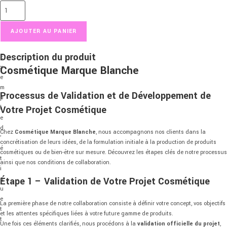
AJOUTER AU PANIER
Description du produit
E
Cosmétique Marque Blanche
x
e
m
Processus
de
Validation
et
de
Développement
de
p
Votre
Projet
Cosmétique
l
e
d
Chez
Cosmétique
Marque
Blanche
,
nous
accompagnons
nos
clients
dans
la
’
concrétisation
de
leurs
idées,
de
la
formulation
initiale
à
la
production
de
produits
é
cosmétiques
ou
de
bien-
être
sur
mesure.
Découvrez
les
étapes
clés
de
notre
processus
t
ainsi
que
nos
conditions
de
collaboration.
i
q
Étape 1 –
Validation
de
Votre
Projet
Cosmétique
u
e
La
première
phase
de
notre
collaboration
consiste
à
définir
votre
concept,
vos
objectifs
t
et
les
attentes
spécifiques
liées
à
votre
future
gamme
de
produits.
t
Une
fois
ces
éléments
clarifiés,
nous
procédons
à
la
validation
officielle
du
projet
,