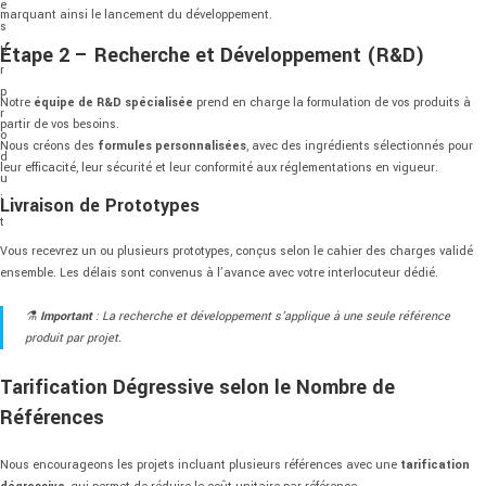
e
marquant
ainsi
le
lancement
du
développement.
s
u
Étape 2 –
Recherche
et
Développement (
R&
D)
r
p
Notre
équipe
de
R&
D
spécialisée
prend
en
charge
la
formulation
de
vos
produits
à
r
partir
de
vos
besoins.
o
Nous
créons
des
formules
personnalisées
,
avec
des
ingrédients
sélectionnés
pour
d
leur
efficacité,
leur
sécurité
et
leur
conformité
aux
réglementations
en
vigueur.
u
i
Livraison
de
Prototypes
t
Vous
recevrez
un
ou
plusieurs
prototypes,
conçus
selon
le
cahier
des
charges
validé
ensemble.
Les
délais
sont
convenus
à
l’avance
avec
votre
interlocuteur
dédié.
⚗️
Important
:
La
recherche
et
développement
s’applique
à
une
seule
référence
produit
par
projet.
Tarification
Dégressive
selon
le
Nombre
de
Références
Nous
encourageons
les
projets
incluant
plusieurs
références
avec
une
tarification