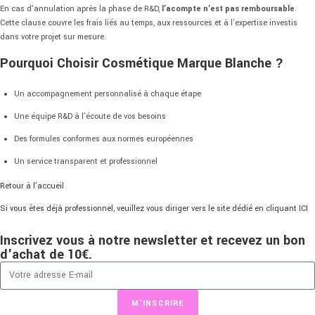
En
cas
d’annulation
après
la
phase
de
R&
D,
l’acompte
n’est
pas
remboursable
.
Cette
clause
couvre
les
frais
liés
au
temps,
aux
ressources
et
à
l’expertise
investis
dans
votre
projet
sur
mesure.
Pourquoi
Choisir
Cosmétique
Marque
Blanche ?
Un
accompagnement
personnalisé
à
chaque
étape
Une
équipe
R&
D
à
l’écoute
de
vos
besoins
Des
formules
conformes
aux
normes
européennes
Un
service
transparent
et
professionnel
Retour à l’accueil
Si vous êtes déjà professionnel, veuillez vous diriger vers le site dédié en cliquant ICI
Inscrivez vous à notre newsletter et recevez un bon
d'achat de 10€.
M'INSCRIRE