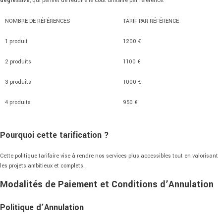
dégressive
,
qui
permet
de
réduire
le
coût
unitaire
par
référence.
NOMBRE
DE
RÉFÉRENCES
TARIF
PAR
RÉFÉRENCE
1
produit
1200 €
2
produits
1100 €
3
produits
1000 €
4
produits
950 €
Pourquoi
cette
tarification ?
Cette
politique
tarifaire
vise
à
rendre
nos
services
plus
accessibles
tout
en
valorisant
les
projets
ambitieux
et
complets.
Modalités
de
Paiement
et
Conditions
d’Annulation
Politique
d’Annulation