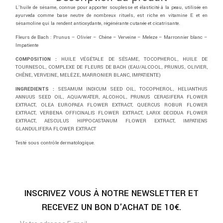
L’huile de sésame, connue pour apporter souplesse et élasticité à la peau, utilisée en
ayurveda comme base neutre de nombreux rituels, est riche en vitamine E et en
sésamoline qui la rendent antioxydante, régénérante cutanée et cicatrisante.
Fleurs de Bach : Prunus – Olivier – Chêne – Verveine – Meleze – Marronnier blanc –
Impatiente
COMPOSITION :
HUILE VÉGÉTALE DE SÉSAME, TOCOPHEROL, HUILE DE
TOURNESOL, COMPLEXE DE FLEURS DE BACH (EAU/ALCOOL, PRUNUS, OLIVIER,
CHÊNE, VERVEINE, MELÈZE, MARRONIER BLANC, IMPATIENTE)
INGREDIENTS :
SESAMUM INDICUM SEED OIL, TOCOPHEROL, HELIANTHUS
ANNUUS SEED OIL, AQUA/WATER, ALCOHOL, PRUNUS CERASIFERA FLOWER
EXTRACT, OLEA EUROPAEA FLOWER EXTRACT, QUERCUS ROBUR FLOWER
EXTRACT, VERBENA OFFICINALIS FLOWER EXTRACT, LARIX DECIDUA FLOWER
EXTRACT, AESCULUS HIPPOCASTANUM FLOWER EXTRACT, IMPATIENS
GLANDULIFERA FLOWER EXTRACT
Testé sous contrôle dermatologique.
INSCRIVEZ VOUS À NOTRE NEWSLETTER ET
RECEVEZ UN BON D'ACHAT DE 10€.