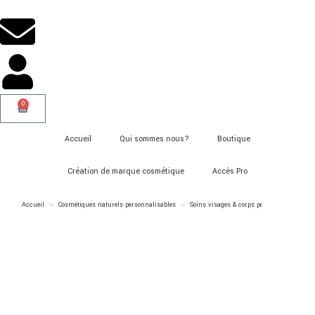
0
Accueil
Qui sommes nous?
Boutique
Création de marque cosmétique
Accès Pro
Accueil
->
Cosmétiques naturels personnalisables
->
Soins visages & corps personnalisables
-