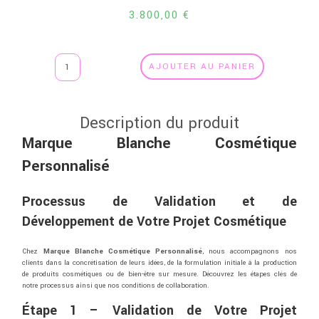
3.800,00
€
AJOUTER AU PANIER
Description du produit
Marque Blanche Cosmétique
Personnalisé
Processus
de
Validation
et
de
Développement
de
Votre
Projet
Cosmétique
Chez
Marque
Blanche Cosmétique Personnalisé
,
nous
accompagnons
nos
clients
dans
la
concrétisation
de
leurs
idées,
de
la
formulation
initiale
à
la
production
de
produits
cosmétiques
ou
de
bien-
être
sur
mesure.
Découvrez
les
étapes
clés
de
notre
processus
ainsi
que
nos
conditions
de
collaboration.
Étape 1 –
Validation
de
Votre
Projet