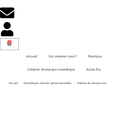
0
Accueil
Qui sommes nous?
Boutique
Création de marque cosmétique
Accès Pro
Accueil
->
Cosmétiques naturels personnalisables
->
Création de marque cosmétique
->
Valid