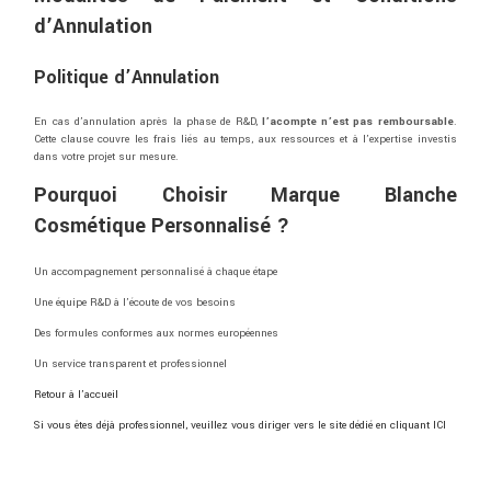
d’Annulation
Politique
d’Annulation
En
cas
d’annulation
après
la
phase
de
R&
D,
l’acompte
n’est
pas
remboursable
.
Cette
clause
couvre
les
frais
liés
au
temps,
aux
ressources
et
à
l’expertise
investis
dans
votre
projet
sur
mesure.
Pourquoi
Choisir
Marque Blanche
Cosmétique Personnalisé
?
Un
accompagnement
personnalisé
à
chaque
étape
Une
équipe
R&
D
à
l’écoute
de
vos
besoins
Des
formules
conformes
aux
normes
européennes
Un
service
transparent
et
professionnel
Retour à l’accueil
Si vous êtes déjà professionnel, veuillez vous diriger vers le site dédié en cliquant ICI