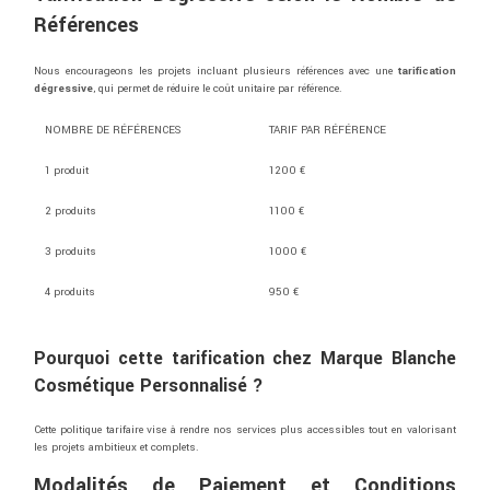
Références
Nous
encourageons
les
projets
incluant
plusieurs
références
avec
une
tarification
dégressive
,
qui
permet
de
réduire
le
coût
unitaire
par
référence.
NOMBRE
DE
RÉFÉRENCES
TARIF
PAR
RÉFÉRENCE
1
produit
1200 €
2
produits
1100 €
3
produits
1000 €
4
produits
950 €
Pourquoi
cette
tarification chez
Marque Blanche
Cosmétique Personnalisé
?
Cette
politique
tarifaire
vise
à
rendre
nos
services
plus
accessibles
tout
en
valorisant
les
projets
ambitieux
et
complets.
Modalités
de
Paiement
et
Conditions