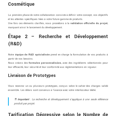
Cosmétique
La
première
phase
de
notre
collaboration
consiste
à
définir
votre
concept,
vos
objectifs
et
les
attentes
spécifiques
liées
à
votre
future
gamme
de
produits.
Une
fois
ces
éléments
clarifiés,
nous
procédons
à
la
validation
officielle
du
projet
,
marquant
ainsi
le
lancement
du
développement.
Étape 2 –
Recherche
et
Développement
(
R&
D)
Notre
équipe
de
R&
D
spécialisée
prend
en
charge
la
formulation
de
vos
produits
à
partir
de
vos
besoins.
Nous
créons
des
formules
personnalisées
,
avec
des
ingrédients
sélectionnés
pour
leur
efficacité,
leur
sécurité
et
leur
conformité
aux
réglementations
en
vigueur.
Livraison
de
Prototypes
Vous
recevrez
un
ou
plusieurs
prototypes,
conçus
selon
le
cahier
des
charges
validé
ensemble.
Les
délais
sont
convenus
à
l’avance
avec
votre
interlocuteur
dédié.
⚗️
Important
:
La
recherche
et
développement
s’applique
à
une
seule
référence
produit
par
projet.
Tarification
Dégressive
selon
le
Nombre
de